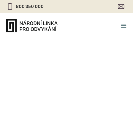
800 350 000
Vliv alkoholu na okolí
uživatele
31.12.2021
•
Alkohol
Nebezpečí takzvaného “second-hand” nebo
“pasivního” kouření jsou dnes všeobecně známé.