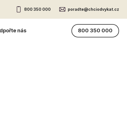
800 350 000
poradte@chciodvykat.cz
800 350 000
dpořte nás
drom