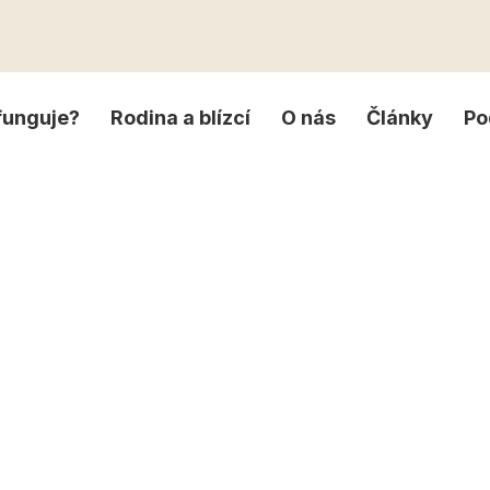
 funguje?
Rodina a blízcí
O nás
Články
Po
m vyhoření a syn
ti