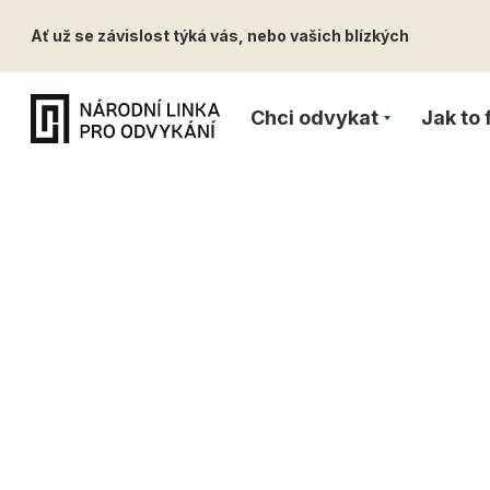
Ať už se závislost týká vás, nebo vašich blízkých
Chci odvykat
Jak to
Syndro
závislos
18.8.2021