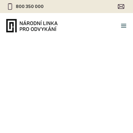
800 350 000
Náhradní nikotinová terapie
– jak pomáhá v odvykání?
20.4.2021
•
Kouření
Náplasti, žvýkačky, pastilky a ústní sprej … to je
aktuální nabídka tzv. náhradní nikotinové terapie