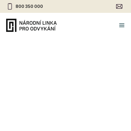
800 350 000
Kognitivně behaviorální
terapie závislosti na alkoholu
– zkušenosti z praxe
20.1.2021
•
Alkohol