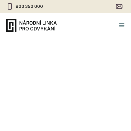
800 350 000
I otec svým (ne)pitím může
ovlivnit vývoj svého potomka
8.6.2020
•
Alkohol
Chystáte se se svou partnerkou založit rodinu?