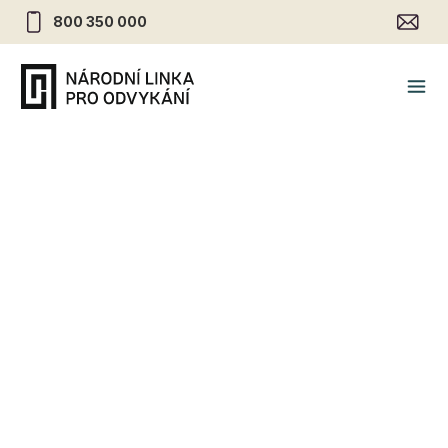
800 350 000
Hraní digitálních her u
českých adolescentů
30.9.2020
•
Hraní
Máte ve svém okolí dospívajícího nebo jste matkou či
otcem dospívajícího dítěte (11-19 let)? Možná, by Vás