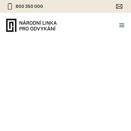
800 350 000
Delirium tremens jako
komplikace odvykacího stavu
pacientky závislé na alkoholu
22.6.2020
•
Alkohol