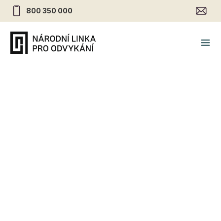
800 350 000
„Bad Trip“
10.12.2023
•
Drogy
„Trip“ je časové období intoxikace halucinogenní
drogou, jako je například kyselina lysergová (LSD)
nebo různé druhy hub (psilocybin). Označení „Trip“